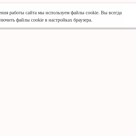
ния работы сайта мы используем файлы cookie. Вы всегда
лючить файлы cookie в настройках браузера.
Услуги
Преимущества
Кухни
Собственное произво
Офисная мебель
Предоплата только за
Шкафы-купе
Опытные специалист
Мебель для ванной
Доставка и установка 
Гардеробные
Премиальные матери
Детская мебель
Фирменная гарантия д
Готовые решения кух