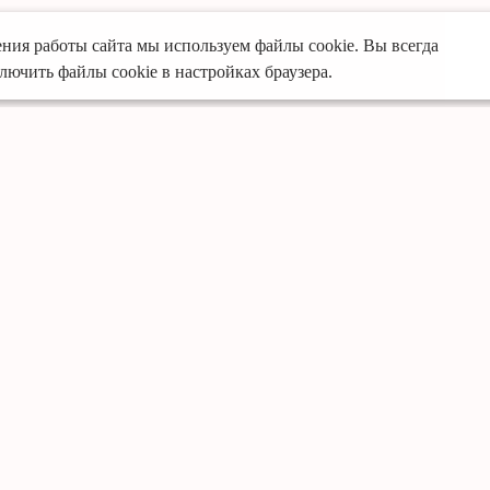
ния работы сайта мы используем файлы cookie. Вы всегда
лючить файлы cookie в настройках браузера.
Услуги
Преимущества
Кухни
Собственное произво
Офисная мебель
Предоплата только за
Шкафы-купе
Опытные специалист
Мебель для ванной
Доставка и установка 
Гардеробные
Премиальные матери
Детская мебель
Фирменная гарантия д
Готовые решения кух