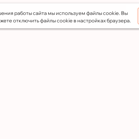
ения работы сайта мы используем файлы cookie. Вы
жете отключить файлы cookie в настройках браузера.
Услуги
Преимущества
Кухни
Собственное произ
Офисная мебель
Предоплата только 
Шкафы-купе
Опытные специали
Мебель для ванной
Доставка и установк
Гардеробные
Премиальные мате
Детская мебель
Фирменная гарантия
Готовые решения к