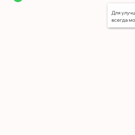
Для улучш
всегда мо
Меню
Портфолио
О компании
Грамоты
Отзывы
Контакты