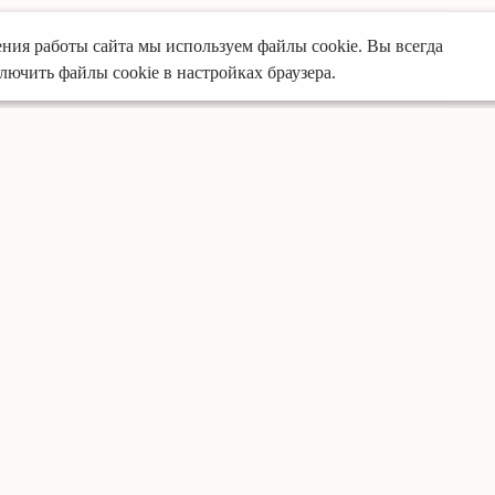
ния работы сайта мы используем файлы cookie. Вы всегда
лючить файлы cookie в настройках браузера.
Услуги
Преимущества
Кухни
Собственное произво
Офисная мебель
Предоплата только за
Шкафы-купе
Опытные специалист
Мебель для ванной
Доставка и установка 
Гардеробные
Премиальные матери
Детская мебель
Фирменная гарантия д
Готовые решения кух