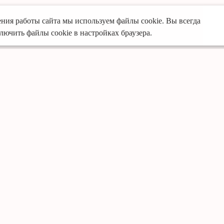
ния работы сайта мы используем файлы cookie. Вы всегда
лючить файлы cookie в настройках браузера.
Услуги
Преимущества
Кухни
Собственное произво
Офисная мебель
Предоплата только за
Шкафы-купе
Опытные специалист
Мебель для ванной
Доставка и установка 
Гардеробные
Премиальные матери
Детская мебель
Фирменная гарантия д
Готовые решения кух