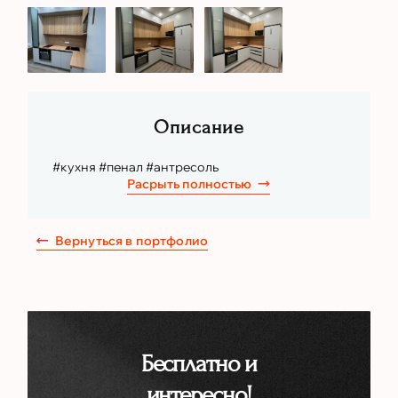
Описание
#кухня #пенал #антресоль
Расрыть полностью
Вернуться в портфолио
Бесплатно
и
интересно!