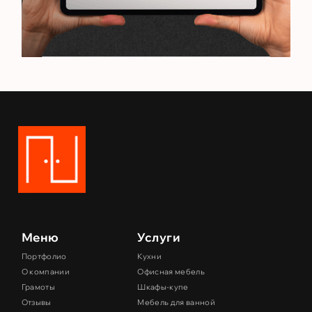
Меню
Услуги
Портфолио
Кухни
О компании
Офисная мебель
Грамоты
Шкафы-купе
Отзывы
Мебель для ванной