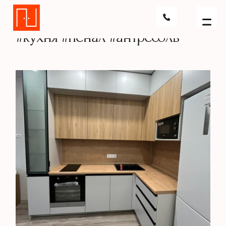
Главная
Портфолио
Кухни
#кухня #пенал #ант
#кухня #пенал #антресоль