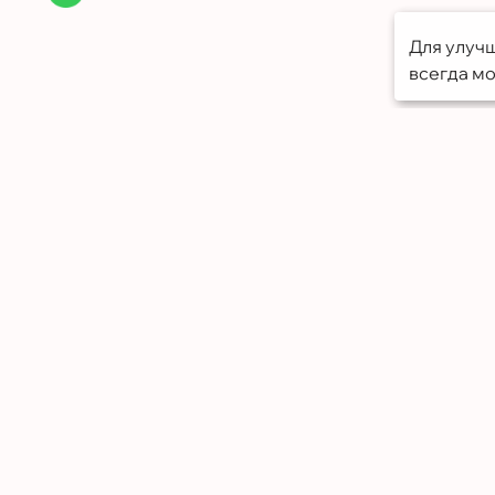
Для улучш
всегда мо
Меню
Портфолио
О компании
Грамоты
Отзывы
Контакты