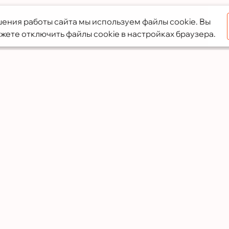
ения работы сайта мы используем файлы cookie. Вы
жете отключить файлы cookie в настройках браузера.
Услуги
Преимущества
Кухни
Собственное произ
Офисная мебель
Предоплата только 
Шкафы-купе
Опытные специали
Мебель для ванной
Доставка и установк
Гардеробные
Премиальные мате
Детская мебель
Фирменная гарантия
Готовые решения к