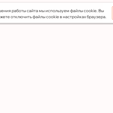
ения работы сайта мы используем файлы cookie. Вы
жете отключить файлы cookie в настройках браузера.
Услуги
Преимущества
Кухни
Собственное произ
Офисная мебель
Предоплата только 
Шкафы-купе
Опытные специали
Мебель для ванной
Доставка и установк
Гардеробные
Премиальные мате
Детская мебель
Фирменная гарантия
Готовые решения к