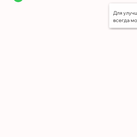
Для улучш
всегда мо
Меню
Портфолио
О компании
Грамоты
Отзывы
Контакты