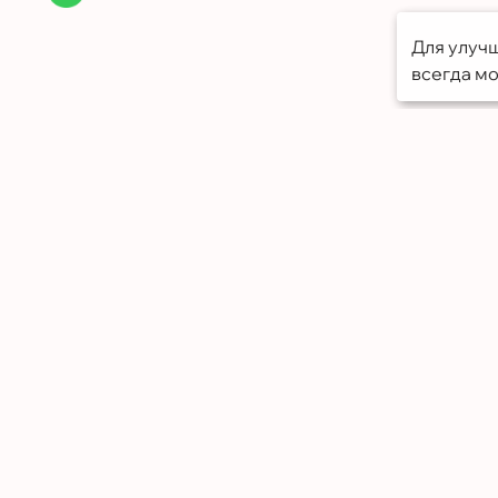
Для улучш
всегда мо
Меню
Портфолио
О компании
Грамоты
Отзывы
Контакты