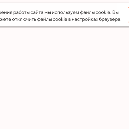
ения работы сайта мы используем файлы cookie. Вы
жете отключить файлы cookie в настройках браузера.
Услуги
Преимущества
Кухни
Собственное произ
Офисная мебель
Предоплата только 
Шкафы-купе
Опытные специали
Мебель для ванной
Доставка и установк
Гардеробные
Премиальные мате
Детская мебель
Фирменная гарантия
Готовые решения к